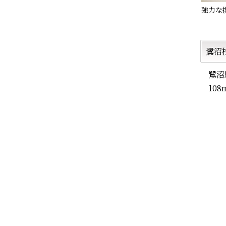
強力な
鷺沼
鷺沼
10