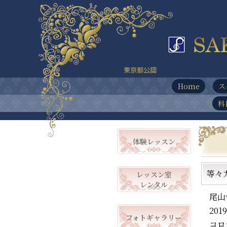
Home
ス
科
体験レッスン
等々
レッスン室
レンタル
尾山
20
フォトギャラリー
コロ