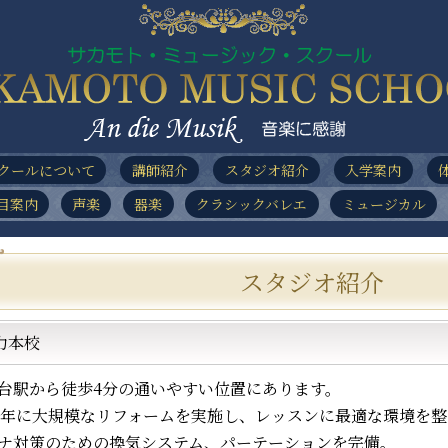
クールについて
講師紹介
スタジオ紹介
入学案内
目案内
声楽
器楽
クラシックバレエ
ミュージカル
スタジオ紹介
力本校
台駅から徒歩4分の通いやすい位置にあります。
19年に大規模なリフォームを実施し、レッスンに最適な環境を
ナ対策のための換気システム、パーテーションを完備。