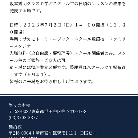
坂本秀明クラスで学ぶスクール生の日頃のレッスンの成果を
発表する場です。
日時：２０２３年７月２日（日）１４：００開演（１３：３
０開場）
場所：サカモト・ミュージック・スクール鷺沼校 ファミリ
ースタジオ
入場無料（全自由席・要整理券）スクール関係者のみ。スク
ール生のご家族・ご友人は可。
※入場には整理券が必要です。整理券はスクールにて配布致
します（６月より）。
皆様のご来場をお待ち申し上げております。
等々力本校
〒158-0082
東京都世田谷区等々力2-17-8
(03)3703-3377
鷺沼校
〒216-0004
川崎市宮前区鷺沼1-11-1 DIKビル